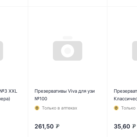
 №3 ХХL
Презервативы Viva для узи
Презерват
мера)
№100
Классиче
Только в аптеках
Только 
261,50
35,60
₽
₽