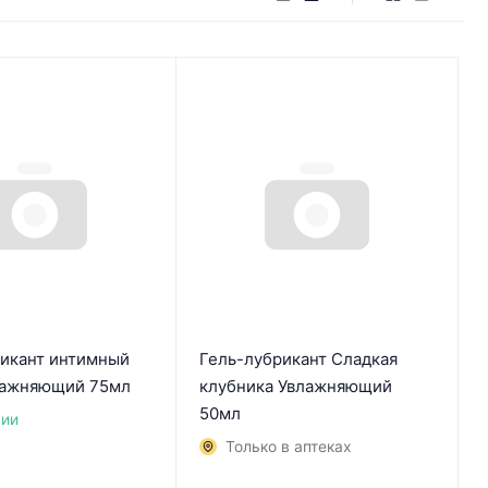
рикант интимный
Гель-лубрикант Сладкая
лажняющий 75мл
клубника Увлажняющий
50мл
чии
Только в аптеках