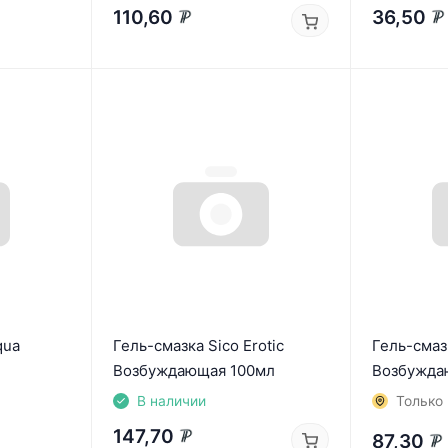
110,60
36,50
₽
₽
qua
Гель-смазка Sico Erotic
Гель-смазк
л
Возбуждающая 100мл
Возбужда
В наличии
Только 
147,70
87,30
₽
₽