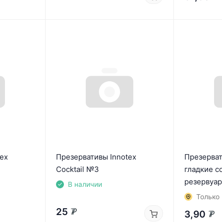
ex
Презервативы Innotex
Презерва
Cocktail №3
гладкие с
резервуа
В наличии
Только 
25
3,90
₽
₽