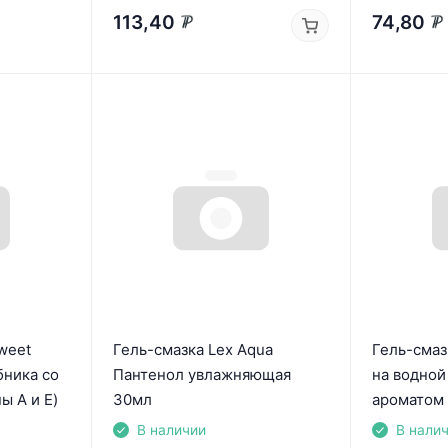
113,40
74,80
₽
₽
Sweet
Гель-смазка Lex Aqua
Гель-смаз
бника со
Пантенол увлажняющая
на водной
ы А и E)
30мл
ароматом
В наличии
В нали