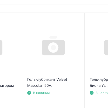
k
Гель-лубрикант Velvet
Гель-луб
затором
Masculan 50мл
Биона Ув
В наличии
В нали