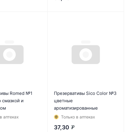
тивы Romed №1
Презервативы Sico Color №3
о смазкой и
цветные
ром
ароматизированные
в аптеках
Только в аптеках
37,30
₽