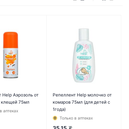
 Help Аэрозоль от
Репеллент Help молочко от
и клещей 75мл
комаров 75мл (для детей с
1года)
в аптеках
Только в аптеках
35,15