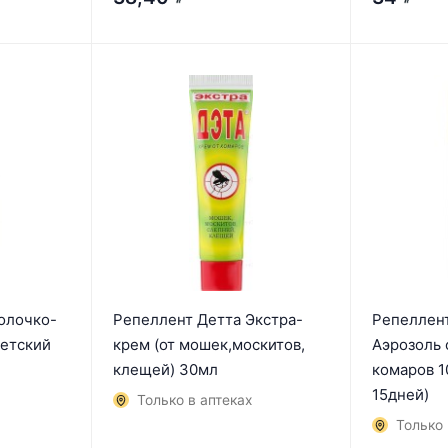
₽
₽
олочко-
Репеллент Детта Экстра-
Репеллен
детский
крем (от мошек,москитов,
Аэрозоль 
клещей) 30мл
комаров 1
15дней)
Только в аптеках
Только 