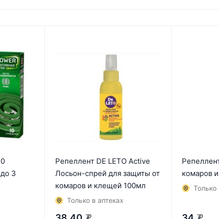
10
Репеллент DE LETO Active
Репеллент
 до 3
Лосьон-спрей для защиты от
комаров 
комаров и клещей 100мл
Только 
Только в аптеках
38,40
34