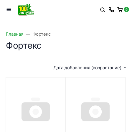
0
Главная
Фортекс
Фортекс
Дата добавления (возрастание)