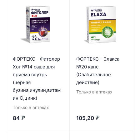
ФОРТЕКС - Фитолор
ФОРТЕКС - Элакса
Хот №14 саше для
№20 капс.
приема внутрь
(Слабительное
(черная
действие)
бузина,инулин,витам
Только в аптеках
ин С,цинк)
Только в аптеках
84
105,20
₽
₽