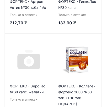
ФОРТЕКС - Артрон
ФОРТЕКС - ГинкоЛек
Актив №30 таб.п/п/о
№30 капс.
Только в аптеках
Только в аптеках
212,70
133,90
₽
₽
ФОРТЕКС - ЗероГас
ФОРТЕКС - Коллаген
№60 капс. желатин.
Фортекс 2000 №60
таб. (+30 таб.
Только в аптеках
ПОДАРОК)