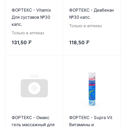
ФОРТЕКС - Vitamix
ФОРТЕКС - Диабекан
Для суставов №30
№30 капс.
капс.
Только в аптеках
Только в аптеках
131,50
118,50
₽
₽
ФОРТЕКС - Омакс
ФОРТЕКС - Supra Vit
гель массажный для
Витамины и